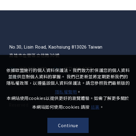
No.30, Lisin Road, Kaohsiung 813026 Taiwan
高雄市左營區立信路30號
TEL
(07) 558-2000
FAX
(07) 558-1333
依據歐盟施行的個人資料保護法，我們致力於保護您的個人資料
並提供您對個人資料的掌握。 我們已更新並將定期更新我們的
MAIL
service@nijin.com.tw
隱私權政策，以遵循該個人資料保護法。請您參照我們最新版的
隱私權聲明
。
本網站使用cookies以提供更好的瀏覽體驗。如需了解更多關於
© Nijin Environmental Technology Co., Ltd. All Right
Reserved.
本網站如何使用cookies 請按
這裏
。
Continue